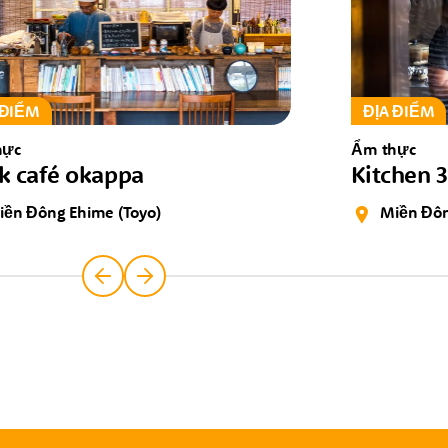
 ĐIỂM
ĐỊA ĐIỂM
hực
Ẩm thực
k café okappa
Kitchen 
iền Đông Ehime (Toyo)
Miền Đôn