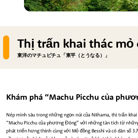
Thị trấn khai thác mỏ
東洋のマチュピチュ「東平（とうなる）」
Khám phá “Machu Picchu của phươ
Nép mình sâu trong những ngọn núi của Niihama, thị trấn kha
“Machu Picchu của phương Đông” với những tàn tích từ những 
phát triển hưng thịnh cùng với Mỏ đồng Besshi và có dân số 3.