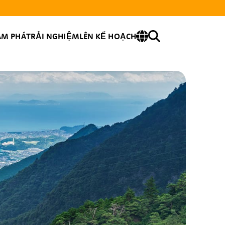
ÁM PHÁ
TRẢI NGHIỆM
LÊN KẾ HOẠCH