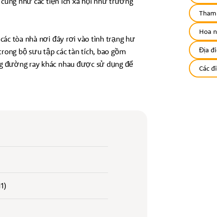
 cũng như các tiện ích xã hội như trường
Tham 
Hoa n
ác tòa nhà nơi đây rơi vào tình trạng hư
Địa đ
 trong bộ sưu tập các tàn tích, bao gồm
ng đường ray khác nhau được sử dụng để
Các đ
1)