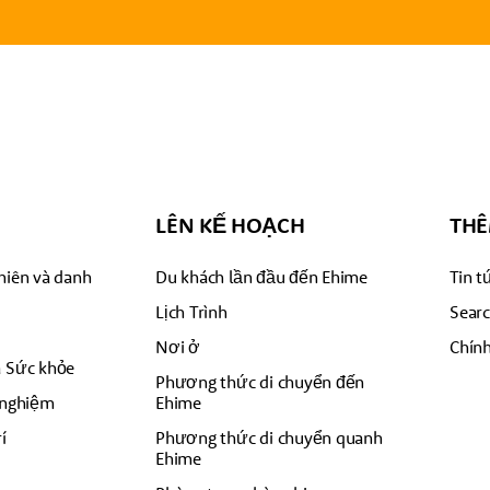
LÊN KẾ HOẠCH
THÊ
hiên và danh
Du khách lần đầu đến Ehime
Tin t
Lịch Trình
Sear
a
Nơi ở
Chính
à Sức khỏe
Phương thức di chuyển đến
 nghiệm
Ehime
í
Phương thức di chuyển quanh
Ehime