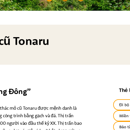
 cũ Tonaru
ng Đông”
Thẻ 
Đi bộ
i thác mỏ cũ Tonaru được mệnh danh là
công trình bằng gạch và đá. Thị trấn
Miền 
700 người vào đầu thế kỷ XX. Thị trấn bao
Bảo t