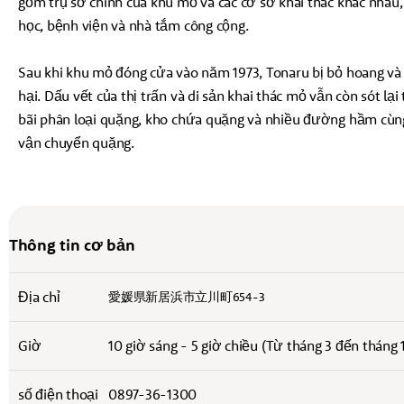
gồm trụ sở chính của khu mỏ và các cơ sở khai thác khác nhau,
học, bệnh viện và nhà tắm công cộng.
Sau khi khu mỏ đóng cửa vào năm 1973, Tonaru bị bỏ hoang và c
hại. Dấu vết của thị trấn và di sản khai thác mỏ vẫn còn sót lại
bãi phân loại quặng, kho chứa quặng và nhiều đường hầm cù
vận chuyển quặng.
Thông tin cơ bản
Địa chỉ
愛媛県新居浜市立川町654-3
Giờ
10 giờ sáng - 5 giờ chiều (Từ tháng 3 đến tháng 1
số điện thoại
0897-36-1300