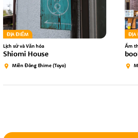
ĐỊA ĐIỂM
ĐỊA
Lịch sử và Văn hóa
Ẩm t
Shiomi House
boo
Miền Đông Ehime (Toyo)
M