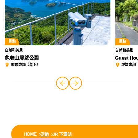
景點
景點
自然和美景
自然和美景
龜老山展望公園
Guest Hou
愛媛東部（東予）
愛媛東部
HOME
活動
JR 下灘站