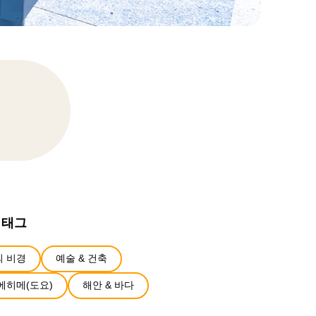
 태그
 비경
예술 & 건축
에히메(도요)
해안 & 바다