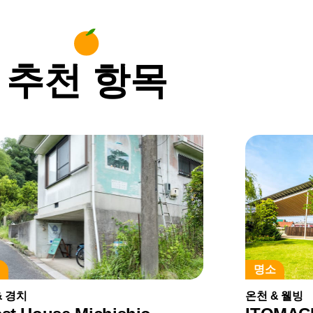
추천 항목
소
명소
& 경치
온천 & 웰빙