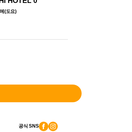
HI HOTEL 0
Kamijima Adv
Tour)
메(도요)
동부 에히메(도요
공식 SNS