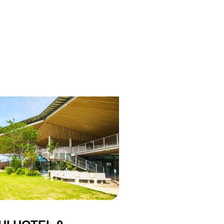
명소
활동 & 체험