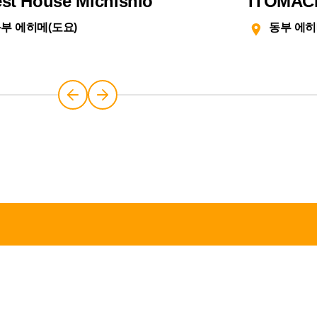
st House Michishio
ITOMAC
부 에히메(도요)
동부 에히