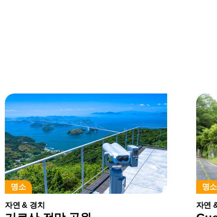
명소
명
자연 & 경치
자연 