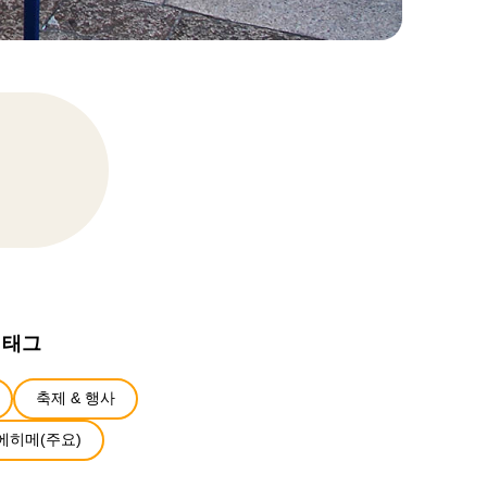
 태그
축제 & 행사
에히메(주요)