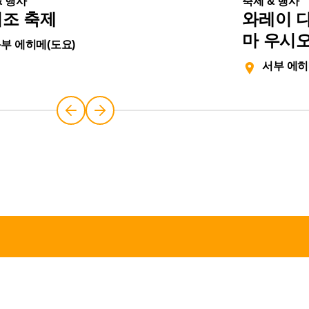
& 행사
축제 & 행사
조 축제
와레이 
마 우시
부 에히메(도요)
서부 에히