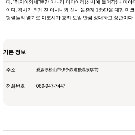
다. “하치아와세”뿐만 아니라 미야이리(신사에 들어감)나 미야
이다. 경사가 되게 진 이사니와 신사 돌층계 135단을 대형 미
행렬들의 열기로 미코시가 흐려 보일 만큼 장대하고 장관이다.
기본 정보
주소
愛媛県松山市伊予鉄道後温泉駅前
전화번호
089-947-7447