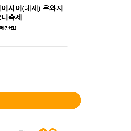
축제 & 행사
다이사이(대제) 우와지
마쓰야마도고
오니축제
중부 에히메(주요
메(난요)