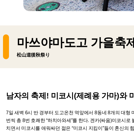
마쓰야마도고 가을축
松山道後秋祭り
남자의 축제! 미코시(제례용 가마)와
7일 새벽 6시 반 경부터 도고온천 역앞에서 8동네 8개의 대형 
번씩 총 8번 호쾌한 “하치아와세”를 한다. 겐카(싸움)미코시로
치면서 미코시를 애워싸던 젊은 “미코시 지킴이”들이 혼신의 