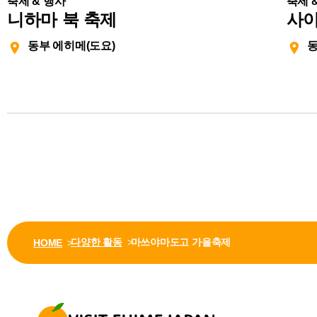
축제 & 행사
축제 
니하마 북 축제
사이
동부 에히메(도요)
동
다양한 활동
마쓰야마도고 가을축제
HOME