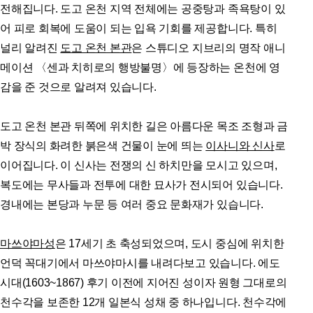
전해집니다. 도고 온천 지역 전체에는 공중탕과 족욕탕이 있
어 피로 회복에 도움이 되는 입욕 기회를 제공합니다. 특히
널리 알려진
도고 온천 본관
은 스튜디오 지브리의 명작 애니
메이션 〈센과 치히로의 행방불명〉에 등장하는 온천에 영
감을 준 것으로 알려져 있습니다.
도고 온천 본관 뒤쪽에 위치한 길은 아름다운 목조 조형과 금
박 장식의 화려한 붉은색 건물이 눈에 띄는
이사니와 신사
로
이어집니다. 이 신사는 전쟁의 신 하치만을 모시고 있으며,
복도에는 무사들과 전투에 대한 묘사가 전시되어 있습니다.
경내에는 본당과 누문 등 여러 중요 문화재가 있습니다.
마쓰야마성
은 17세기 초 축성되었으며, 도시 중심에 위치한
언덕 꼭대기에서 마쓰야마시를 내려다보고 있습니다. 에도
시대(1603~1867) 후기 이전에 지어진 성이자 원형 그대로의
천수각을 보존한 12개 일본식 성채 중 하나입니다. 천수각에