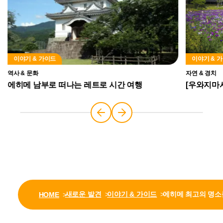
이야기 & 가이드
이야기 & 
역사 & 문화
자연 & 경치
에히메 남부로 떠나는 레트로 시간 여행
[우와지마
새로운 발견
이야기 & 가이드
에히메 최고의 명소
HOME