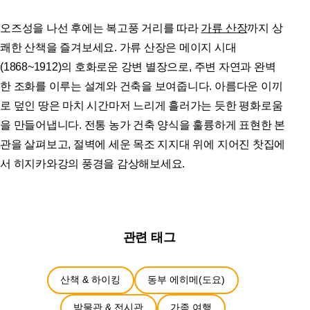
오즈성을 나선 후에는 복고풍 거리를 따라
가류 산장
까지 상
쾌한 산책을 즐겨보세요. 가류 산장은 메이지 시대
(1868~1912)의 호화로운 강변 별장으로, 주변 자연과 완벽
한 조화를 이루는 설계와 건축을 보여줍니다. 아름다운 이끼
로 덮인 땅은 마치 시간마저 느리게 흘러가는 듯한 평화로움
을 만들어냅니다. 전통 농가 건축 양식을 훌륭하게 표현한 본
관을 살펴보고, 절벽에 세운 목조 지지대 위에 지어진 찻집에
서 히지카와강의 풍경을 감상해보세요.
관련 태그
산책 & 하이킹
동부 에히메(도요)
박물관 & 전시관
가족 여행